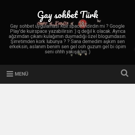
İçeriğe
geç
Gay sohbet Türk
Ara
Gay sohbet uygulaması Kuir.space indirdin mi ? Google
Play'de kuirspace yazabilirsin :) q değil k olacak. Ayrıca
ağzımdan çıkanı kulağımın duymadığı özel blogumdasın.
Şirretimden kork lubunya ? ? Sana demedim aşkım sen
erkeksin, aslanım benim sen gel ooh guzum gel bi öpim
seni ohhh yakışıklım :)
MENÜ