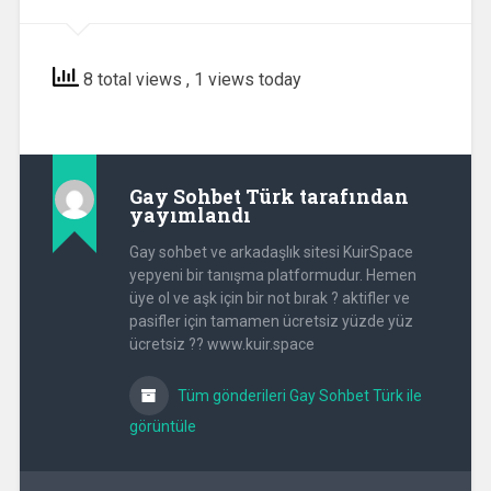
8 total views
, 1 views today
Gay Sohbet Türk
tarafından
yayımlandı
Gay sohbet ve arkadaşlık sitesi KuirSpace
yepyeni bir tanışma platformudur. Hemen
üye ol ve aşk için bir not bırak ? aktifler ve
pasifler için tamamen ücretsiz yüzde yüz
ücretsiz ?? www.kuir.space
Tüm gönderileri Gay Sohbet Türk ile
görüntüle