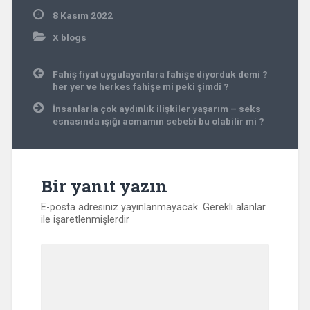
8 Kasım 2022
X blogs
Yazı
Fahiş fiyat uygulayanlara fahişe diyorduk demi ?
gezinmesi
her yer ve herkes fahişe mi peki şimdi ?
İnsanlarla çok aydınlık ilişkiler yaşarım – seks
esnasında ışığı acmamın sebebi bu olabilir mi ?
Bir yanıt yazın
E-posta adresiniz yayınlanmayacak.
Gerekli alanlar
ile işaretlenmişlerdir