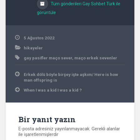
Tüm gönderileri Gay Sohbet Türk ile
görüntüle
5 Ağustos 2022
hikayeler
gay pasifler maço sever
,
maço erkek sevenler
Yazı
Erkek dölü böyle birşey işte aşkım/ Here is how
gezinmesi
man offspring is
When I was a kid I was a kid ?
Bir yanıt yazın
E-posta adresiniz yayınlanmayacak.
Gerekli alanlar
ile işaretlenmişlerdir