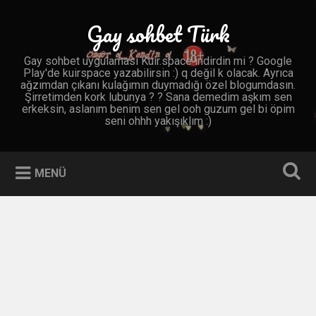
İçeriğe
geç
Gay sohbet Türk
Ara
Gay sohbet uygulaması Kuir.space indirdin mi ? Google
Play'de kuirspace yazabilirsin :) q değil k olacak. Ayrıca
ağzımdan çıkanı kulağımın duymadığı özel blogumdasın.
Şirretimden kork lubunya ? ? Sana demedim aşkım sen
erkeksin, aslanım benim sen gel ooh guzum gel bi öpim
seni ohhh yakışıklım :)
MENÜ