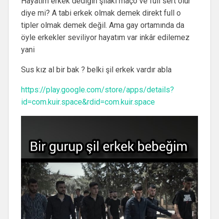
Hayatım erkek dediğin şilaki maço ve full sert olur
diye mi? A tabi erkek olmak demek direkt full o
tipler olmak demek değil. Ama gay ortamında da
öyle erkekler seviliyor hayatım var inkâr edilemez
yani
Sus kız al bir bak ? belki şil erkek vardır abla
https://play.google.com/store/apps/details?
id=com.kuir.space&rdid=com.kuir.space