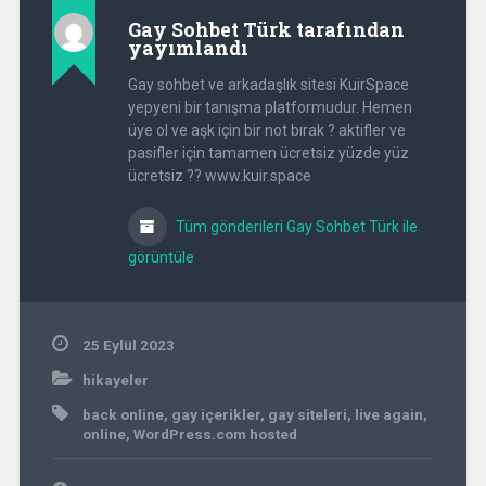
Gay Sohbet Türk
tarafından
yayımlandı
Gay sohbet ve arkadaşlık sitesi KuirSpace
yepyeni bir tanışma platformudur. Hemen
üye ol ve aşk için bir not bırak ? aktifler ve
pasifler için tamamen ücretsiz yüzde yüz
ücretsiz ?? www.kuir.space
Tüm gönderileri Gay Sohbet Türk ile
görüntüle
25 Eylül 2023
hikayeler
back online
,
gay içerikler
,
gay siteleri
,
live again
,
online
,
WordPress.com hosted