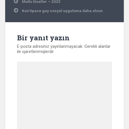
Yazı
Mutlu Noeller – 2023
gezinmesi
KuirSpace gay sosyal uygulama daha olsun
Bir yanıt yazın
E-posta adresiniz yayınlanmayacak.
Gerekli alanlar
ile işaretlenmişlerdir