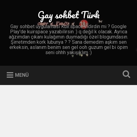
İçeriğe
geç
Gay sohbet Türk
Ara
Gay sohbet uygulaması Kuir.space indirdin mi ? Google
Play'de kuirspace yazabilirsin :) q değil k olacak. Ayrıca
ağzımdan çıkanı kulağımın duymadığı özel blogumdasın.
Şirretimden kork lubunya ? ? Sana demedim aşkım sen
erkeksin, aslanım benim sen gel ooh guzum gel bi öpim
seni ohhh yakışıklım :)
MENÜ