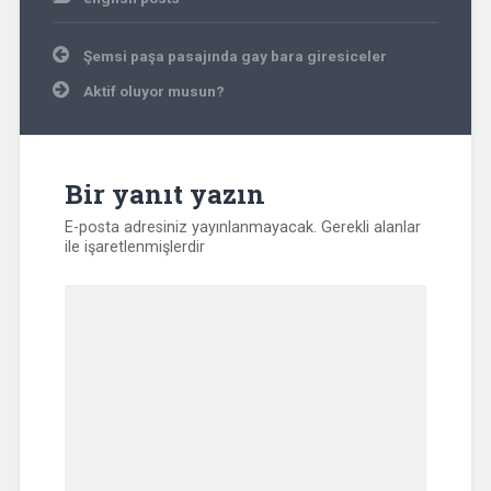
Yazı
Şemsi paşa pasajında gay bara giresiceler
gezinmesi
Aktif oluyor musun?
Bir yanıt yazın
E-posta adresiniz yayınlanmayacak.
Gerekli alanlar
ile işaretlenmişlerdir