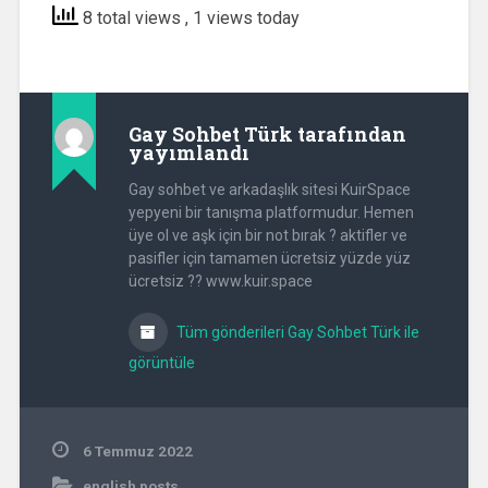
8 total views
, 1 views today
Gay Sohbet Türk
tarafından
yayımlandı
Gay sohbet ve arkadaşlık sitesi KuirSpace
yepyeni bir tanışma platformudur. Hemen
üye ol ve aşk için bir not bırak ? aktifler ve
pasifler için tamamen ücretsiz yüzde yüz
ücretsiz ?? www.kuir.space
Tüm gönderileri Gay Sohbet Türk ile
görüntüle
6 Temmuz 2022
english posts