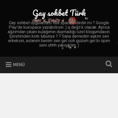
İçeriğe
geç
Gay sohbet Türk
Ara
Gay sohbet uygulaması Kuir.space indirdin mi ? Google
Play'de kuirspace yazabilirsin :) q değil k olacak. Ayrıca
ağzımdan çıkanı kulağımın duymadığı özel blogumdasın.
Şirretimden kork lubunya ? ? Sana demedim aşkım sen
erkeksin, aslanım benim sen gel ooh guzum gel bi öpim
seni ohhh yakışıklım :)
MENÜ