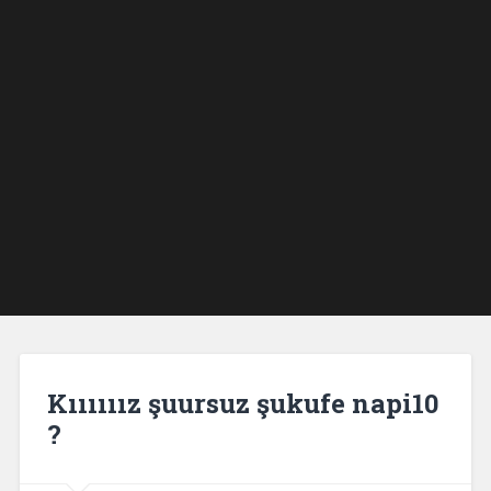
Kıııııız şuursuz şukufe napi10
?