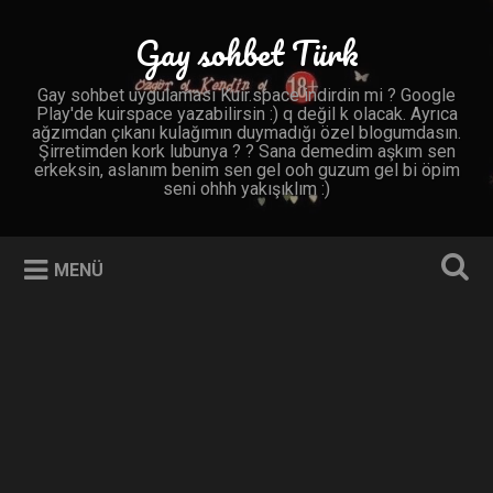
İçeriğe
geç
Gay sohbet Türk
Ara
Gay sohbet uygulaması Kuir.space indirdin mi ? Google
Play'de kuirspace yazabilirsin :) q değil k olacak. Ayrıca
ağzımdan çıkanı kulağımın duymadığı özel blogumdasın.
Şirretimden kork lubunya ? ? Sana demedim aşkım sen
erkeksin, aslanım benim sen gel ooh guzum gel bi öpim
seni ohhh yakışıklım :)
MENÜ