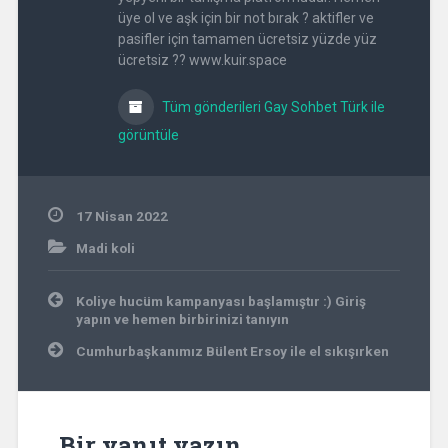
üye ol ve aşk için bir not bırak ? aktifler ve
pasifler için tamamen ücretsiz yüzde yüz
ücretsiz ?? www.kuir.space
Tüm gönderileri Gay Sohbet Türk ile
görüntüle
17 Nisan 2022
Madi koli
Yazı
Koliye hucüm kampanyası başlamıştır :) Giriş
gezinmesi
yapın ve hemen birbirinizi tanıyın
Cumhurbaşkanımız Bülent Ersoy ile el sıkışırken
Bir yanıt yazın