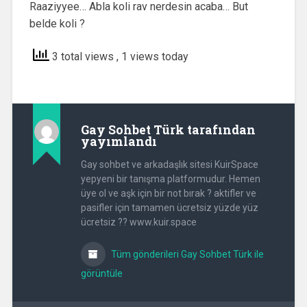
Raaziyyee… Abla koli rav nerdesin acaba… But
belde koli ?
3 total views
, 1 views today
Gay Sohbet Türk
tarafından
yayımlandı
Gay sohbet ve arkadaşlık sitesi KuirSpace
yepyeni bir tanışma platformudur. Hemen
üye ol ve aşk için bir not bırak ? aktifler ve
pasifler için tamamen ücretsiz yüzde yüz
ücretsiz ?? www.kuir.space
Tüm gönderileri Gay Sohbet Türk ile
görüntüle