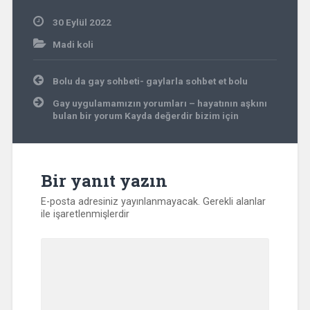
30 Eylül 2022
Madi koli
Yazı
Bolu da gay sohbeti- gaylarla sohbet et bolu
gezinmesi
Gay uygulamamızın yorumları – hayatının aşkını
bulan bir yorum Kayda değerdir bizim için
Bir yanıt yazın
E-posta adresiniz yayınlanmayacak.
Gerekli alanlar
ile işaretlenmişlerdir