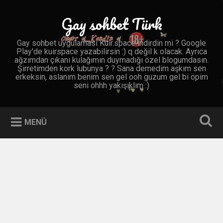
İçeriğe
geç
Gay sohbet Türk
Ara
Gay sohbet uygulaması Kuir.space indirdin mi ? Google
Play'de kuirspace yazabilirsin :) q değil k olacak. Ayrıca
ağzımdan çıkanı kulağımın duymadığı özel blogumdasın.
Şirretimden kork lubunya ? ? Sana demedim aşkım sen
erkeksin, aslanım benim sen gel ooh guzum gel bi öpim
seni ohhh yakışıklım :)
MENÜ