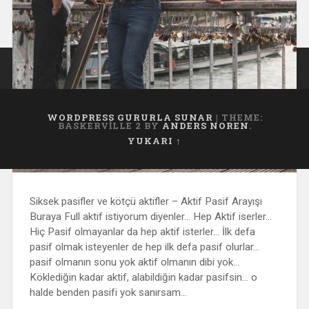
WORDPRESS GURURLA SUNAR
|
THEME:
BASKERVILLE 2 BY
ANDERS NOREN
.
YUKARI ↑
Siksek pasifler ve kötçü aktifler – Aktif Pasif Arayışı
Buraya Full aktif istiyorum diyenler… Hep Aktif iserler…
Hiç Pasif olmayanlar da hep aktif isterler… İlk defa
pasif olmak isteyenler de hep ilk defa pasif olurlar…
pasif olmanın sonu yok aktif olmanın dibi yok…
Köklediğin kadar aktif, alabildiğin kadar pasifsin… o
halde benden pasifi yok sanırsam…