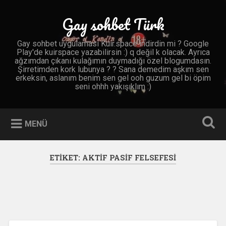
İçeriğe
geç
Gay sohbet Türk
Ara
Gay sohbet uygulaması Kuir.space indirdin mi ? Google
Play'de kuirspace yazabilirsin :) q değil k olacak. Ayrıca
ağzımdan çıkanı kulağımın duymadığı özel blogumdasın.
Şirretimden kork lubunya ? ? Sana demedim aşkım sen
erkeksin, aslanım benim sen gel ooh guzum gel bi öpim
seni ohhh yakışıklım :)
MENÜ
ETIKET:
AKTIF PASIF FELSEFESI