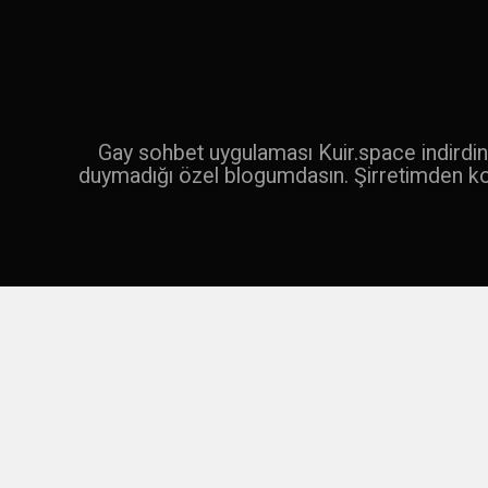
İçeriğe
geç
Ara
Gay sohbet uygulaması Kuir.space indirdin 
duymadığı özel blogumdasın. Şirretimden k