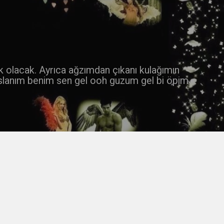
 k olacak. Ayrıca ağzımdan çıkanı kulağımın
slanım benim sen gel ooh guzum gel bi öpim