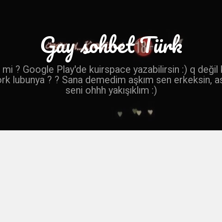
Gay sohbet Türk
mi ? Google Play'de kuirspace yazabilirsin :) q değil
ork lubunya ? ? Sana demedim aşkım sen erkeksin, a
seni ohhh yakışıklım :)