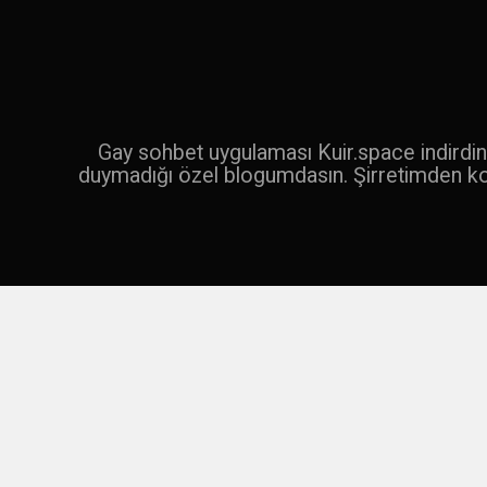
İçeriğe
geç
Ara
Gay sohbet uygulaması Kuir.space indirdin 
duymadığı özel blogumdasın. Şirretimden k