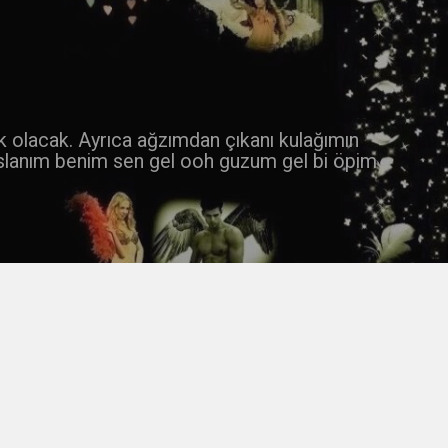
 k olacak. Ayrıca ağzımdan çıkanı kulağımın
slanım benim sen gel ooh guzum gel bi öpim