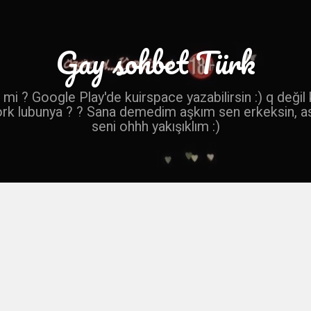
Gay sohbet Türk
mi ? Google Play'de kuirspace yazabilirsin :) q değil
ork lubunya ? ? Sana demedim aşkım sen erkeksin, a
seni ohhh yakışıklım :)