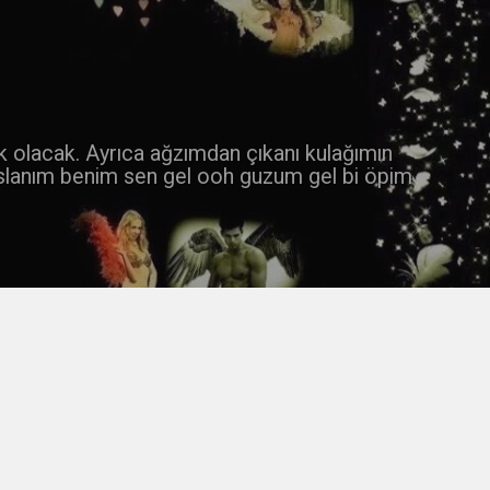
 k olacak. Ayrıca ağzımdan çıkanı kulağımın
slanım benim sen gel ooh guzum gel bi öpim