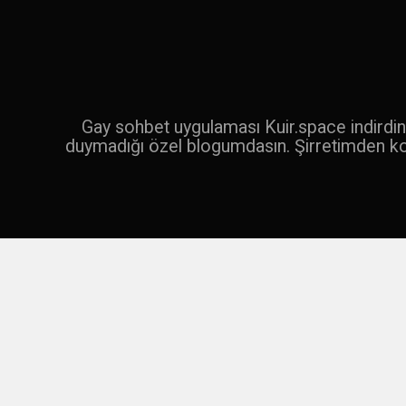
İçeriğe
geç
Ara
Gay sohbet uygulaması Kuir.space indirdin 
duymadığı özel blogumdasın. Şirretimden k