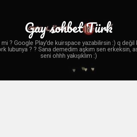
Gay sohbet Türk
mi ? Google Play'de kuirspace yazabilirsin :) q değil
ork lubunya ? ? Sana demedim aşkım sen erkeksin, a
seni ohhh yakışıklım :)