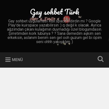
İçeriğe
geç
Gay sohbet Türk
Ara
Gay sohbet uygulaması Kuir.space indirdin mi ? Google
Play'de kuirspace yazabilirsin :) q değil k olacak. Ayrıca
ağzımdan çıkanı kulağımın duymadığı özel blogumdasın.
Şirretimden kork lubunya ? ? Sana demedim aşkım sen
erkeksin, aslanım benim sen gel ooh guzum gel bi öpim
seni ohhh yakışıklım :)
MENÜ