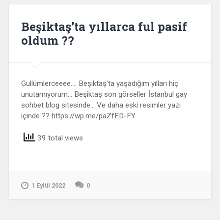
Beşiktaş’ta yıllarca ful pasif
oldum ??
Gullümlerceeee…. Beşiktaş’ta yaşadığım yılları hiç
unutamıyorum… Beşiktaş son görseller İstanbul gay
sohbet blog sitesinde… Ve daha eski resimler yazı
içinde ?? https://wp.me/paZfED-FY
39 total views
1 Eylül 2022
0