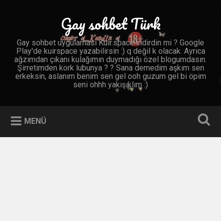
İçeriğe
geç
Gay sohbet Türk
Ara
Gay sohbet uygulaması Kuir.space indirdin mi ? Google
Play'de kuirspace yazabilirsin :) q değil k olacak. Ayrıca
ağzımdan çıkanı kulağımın duymadığı özel blogumdasın.
Şirretimden kork lubunya ? ? Sana demedim aşkım sen
erkeksin, aslanım benim sen gel ooh guzum gel bi öpim
seni ohhh yakışıklım :)
MENÜ