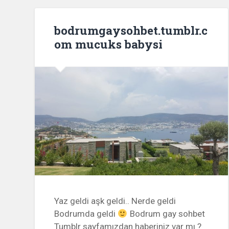
bodrumgaysohbet.tumblr.c
om mucuks babysi
Yaz geldi aşk geldi.. Nerde geldi
Bodrumda geldi
Bodrum gay sohbet
Tumblr sayfamızdan haberiniz var mı ?