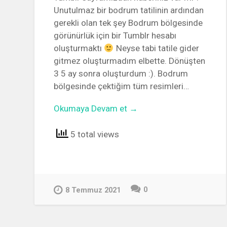
Unutulmaz bir bodrum tatilinin ardından
gerekli olan tek şey Bodrum bölgesinde
görünürlük için bir Tumblr hesabı
oluşturmaktı
Neyse tabi tatile gider
gitmez oluşturmadım elbette. Dönüşten
3 5 ay sonra oluşturdum :). Bodrum
bölgesinde çektiğim tüm resimleri…
Okumaya Devam et →
5 total views
0
8 Temmuz 2021