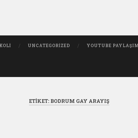
KOLI
UNCATEGORIZED
YOUTUBE PAYLAŞI
ETIKET:
BODRUM GAY ARAYIŞ