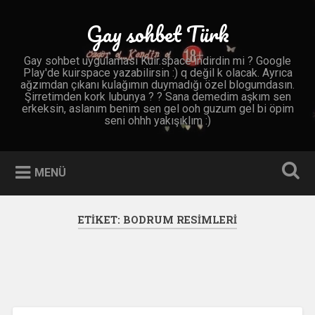
İçeriğe
geç
Gay sohbet Türk
Ara
Gay sohbet uygulaması Kuir.space indirdin mi ? Google
Play'de kuirspace yazabilirsin :) q değil k olacak. Ayrıca
ağzımdan çıkanı kulağımın duymadığı özel blogumdasın.
Şirretimden kork lubunya ? ? Sana demedim aşkım sen
erkeksin, aslanım benim sen gel ooh guzum gel bi öpim
seni ohhh yakışıklım :)
MENÜ
ETIKET:
BODRUM RESIMLERI