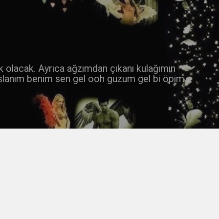
 k olacak. Ayrıca ağzımdan çıkanı kulağımın
slanım benim sen gel ooh guzum gel bi öpim