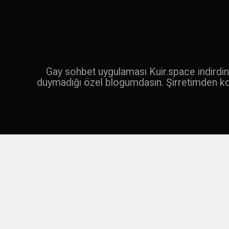
İçeriğe
geç
Ara
Gay sohbet uygulaması Kuir.space indirdin 
duymadığı özel blogumdasın. Şirretimden k