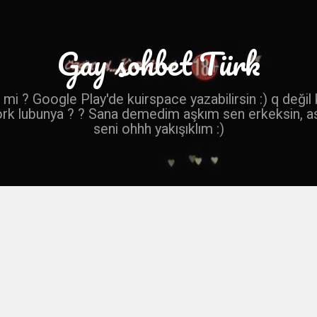
Gay sohbet Türk
mi ? Google Play'de kuirspace yazabilirsin :) q değil
ork lubunya ? ? Sana demedim aşkım sen erkeksin, a
seni ohhh yakışıklım :)