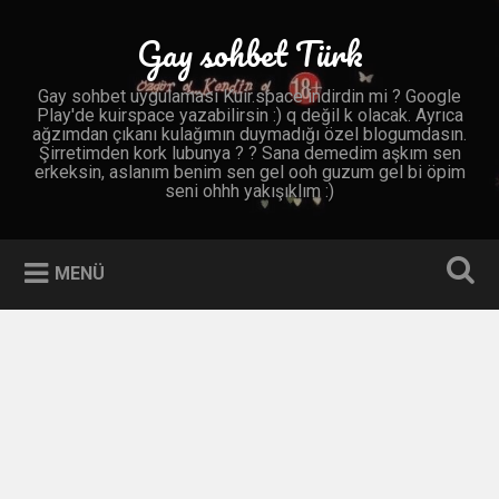
İçeriğe
geç
Gay sohbet Türk
Ara
Gay sohbet uygulaması Kuir.space indirdin mi ? Google
Play'de kuirspace yazabilirsin :) q değil k olacak. Ayrıca
ağzımdan çıkanı kulağımın duymadığı özel blogumdasın.
Şirretimden kork lubunya ? ? Sana demedim aşkım sen
erkeksin, aslanım benim sen gel ooh guzum gel bi öpim
seni ohhh yakışıklım :)
MENÜ