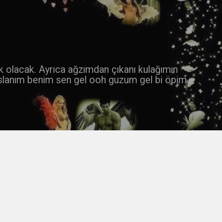
 k olacak. Ayrıca ağzımdan çıkanı kulağımın
slanım benim sen gel ooh guzum gel bi öpim