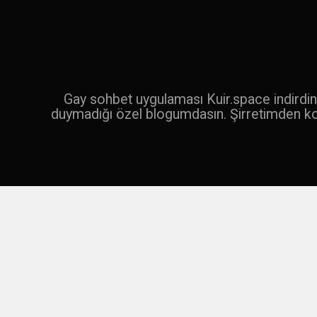
İçeriğe
geç
Ara
Gay sohbet uygulaması Kuir.space indirdin 
duymadığı özel blogumdasın. Şirretimden k