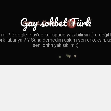
Gay sohbet Türk
mi ? Google Play'de kuirspace yazabilirsin :) q değil
ork lubunya ? ? Sana demedim aşkım sen erkeksin, a
seni ohhh yakışıklım :)