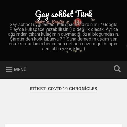
İçeriğe
geç
Gay sohbet Türk
Ara
Gay sohbet uygulaması Kuir.space indirdin mi ? Google
Play'de kuirspace yazabilirsin :) q değil k olacak. Ayrıca
ağzımdan çıkanı kulağımın duymadığı özel blogumdasın.
Şirretimden kork lubunya ? ? Sana demedim aşkım sen
erkeksin, aslanım benim sen gel ooh guzum gel bi öpim
seni ohhh yakışıklım :)
MENÜ
ETIKET:
COVID 19 CHRONICLES