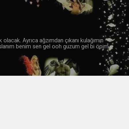
 k olacak. Ayrıca ağzımdan çıkanı kulağımın
slanım benim sen gel ooh guzum gel bi öpim