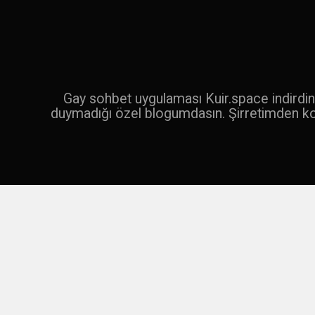
İçeriğe
geç
Ara
Gay sohbet uygulaması Kuir.space indirdin 
duymadığı özel blogumdasın. Şirretimden k