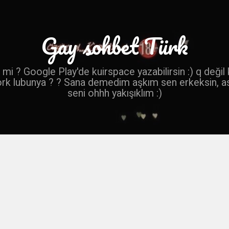
Gay sohbet Türk
mi ? Google Play'de kuirspace yazabilirsin :) q değil
ork lubunya ? ? Sana demedim aşkım sen erkeksin, a
seni ohhh yakışıklım :)