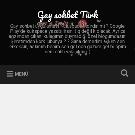
İçeriğe
geç
Gay sohbet Türk
Ara
Gay sohbet uygulaması Kuir.space indirdin mi ? Google
Play'de kuirspace yazabilirsin :) q değil k olacak. Ayrıca
ağzımdan çıkanı kulağımın duymadığı özel blogumdasın.
Şirretimden kork lubunya ? ? Sana demedim aşkım sen
erkeksin, aslanım benim sen gel ooh guzum gel bi öpim
seni ohhh yakışıklım :)
MENÜ