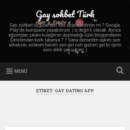
İçeriğe
geç
Gay sohbet Türk
Ara
Gay sohbet uygulaması Kuir.space indirdin mi ? Google
Play'de kuirspace yazabilirsin :) q değil k olacak. Ayrıca
ağzımdan çıkanı kulağımın duymadığı özel blogumdasın.
Şirretimden kork lubunya ? ? Sana demedim aşkım sen
erkeksin, aslanım benim sen gel ooh guzum gel bi öpim
seni ohhh yakışıklım :)
MENÜ
ETIKET:
GAY DATING APP