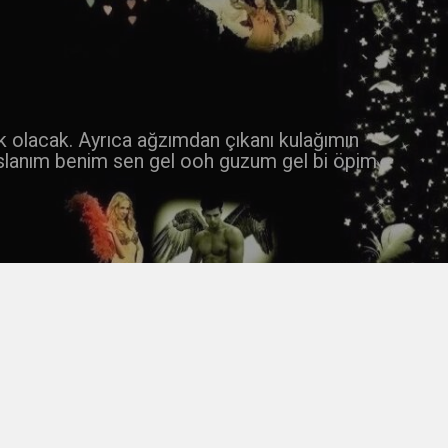
 k olacak. Ayrıca ağzımdan çıkanı kulağımın
slanım benim sen gel ooh guzum gel bi öpim