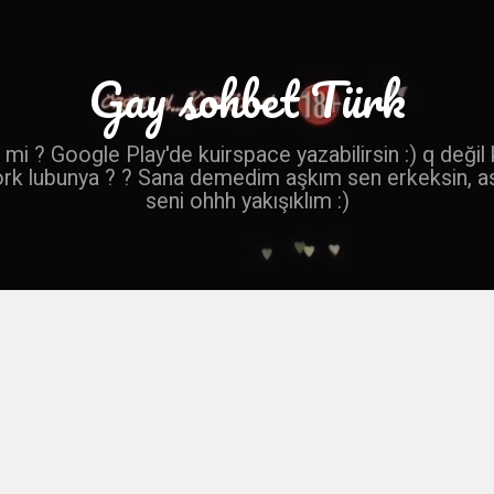
Gay sohbet Türk
mi ? Google Play'de kuirspace yazabilirsin :) q değil
ork lubunya ? ? Sana demedim aşkım sen erkeksin, a
seni ohhh yakışıklım :)