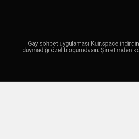
İçeriğe
geç
Ara
Gay sohbet uygulaması Kuir.space indirdin 
duymadığı özel blogumdasın. Şirretimden k