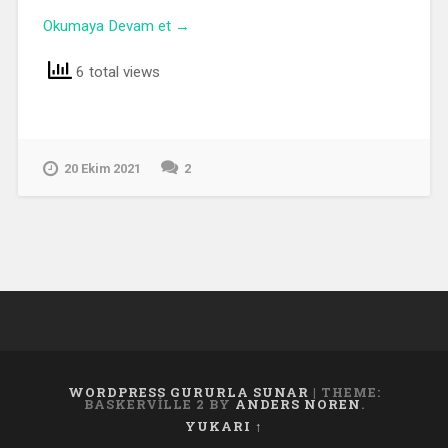
Okumaya Devam et →
6 total views
20 Ekim 2021
2
WORDPRESS GURURLA SUNAR
|
THEME:
BASKERVILLE 2 BY
ANDERS NOREN
.
YUKARI ↑