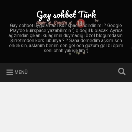
İçeriğe
geç
Gay sohbet Türk
Ara
Gay sohbet uygulaması Kuir.space indirdin mi ? Google
Play'de kuirspace yazabilirsin :) q değil k olacak. Ayrıca
ağzımdan çıkanı kulağımın duymadığı özel blogumdasın.
Şirretimden kork lubunya ? ? Sana demedim aşkım sen
erkeksin, aslanım benim sen gel ooh guzum gel bi öpim
seni ohhh yakışıklım :)
MENÜ