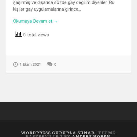
şaşırmış ve dışarıda sözde gay değilim diyenler. Bu
kişiler gay uygulamalarına girince…
Okumaya Devam et →
0 total views
1 Ekim 2021
0
WORDPRESS GURURLA SUNAR
|
THEME:
BASKERVILLE 2 BY
ANDERS NOREN
.