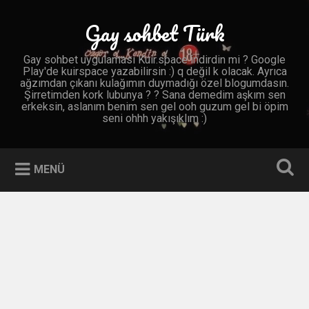
İçeriğe
geç
Gay sohbet Türk
Ara
Gay sohbet uygulaması Kuir.space indirdin mi ? Google
Play'de kuirspace yazabilirsin :) q değil k olacak. Ayrıca
ağzımdan çıkanı kulağımın duymadığı özel blogumdasın.
Şirretimden kork lubunya ? ? Sana demedim aşkım sen
erkeksin, aslanım benim sen gel ooh guzum gel bi öpim
seni ohhh yakışıklım :)
MENÜ