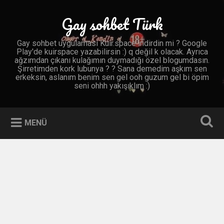
İçeriğe
geç
Gay sohbet Türk
Ara
Gay sohbet uygulaması Kuir.space indirdin mi ? Google
Play'de kuirspace yazabilirsin :) q değil k olacak. Ayrıca
ağzımdan çıkanı kulağımın duymadığı özel blogumdasın.
Şirretimden kork lubunya ? ? Sana demedim aşkım sen
erkeksin, aslanım benim sen gel ooh guzum gel bi öpim
seni ohhh yakışıklım :)
MENÜ