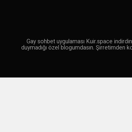
İçeriğe
geç
Ara
Gay sohbet uygulaması Kuir.space indirdin 
duymadığı özel blogumdasın. Şirretimden k