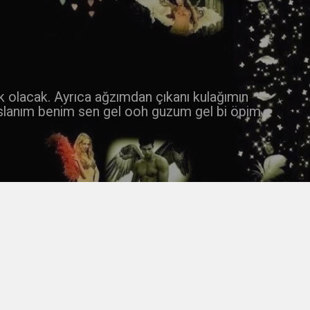
 k olacak. Ayrıca ağzımdan çıkanı kulağımın
slanım benim sen gel ooh guzum gel bi öpim