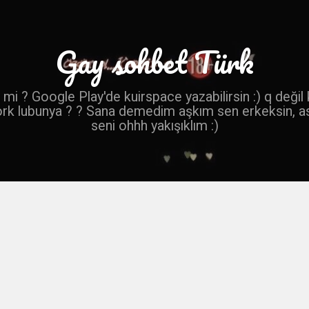
Gay sohbet Türk
mi ? Google Play'de kuirspace yazabilirsin :) q değil
ork lubunya ? ? Sana demedim aşkım sen erkeksin, a
seni ohhh yakışıklım :)