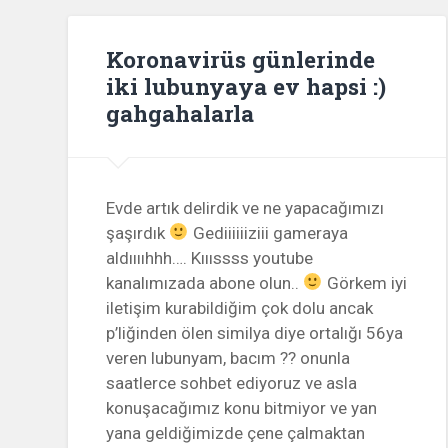
Koronavirüs günlerinde
iki lubunyaya ev hapsi :)
gahgahalarla
Evde artık delirdik ve ne yapacağımızı
şaşırdık
Gediiiiiiziii gameraya
aldııııhhh…. Kıııssss youtube
kanalımızada abone olun..
Görkem iyi
iletişim kurabildiğim çok dolu ancak
p’liğinden ölen similya diye ortalığı 56ya
veren lubunyam, bacım ?? onunla
saatlerce sohbet ediyoruz ve asla
konuşacağımız konu bitmiyor ve yan
yana geldiğimizde çene çalmaktan