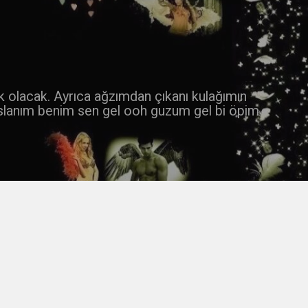
 k olacak. Ayrıca ağzımdan çıkanı kulağımın
slanım benim sen gel ooh guzum gel bi öpim