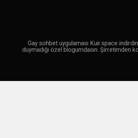
İçeriğe
geç
Ara
Gay sohbet uygulaması Kuir.space indirdin 
duymadığı özel blogumdasın. Şirretimden k