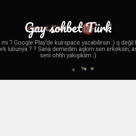
Gay sohbet Türk
mi ? Google Play'de kuirspace yazabilirsin :) q değil
ork lubunya ? ? Sana demedim aşkım sen erkeksin, a
seni ohhh yakışıklım :)