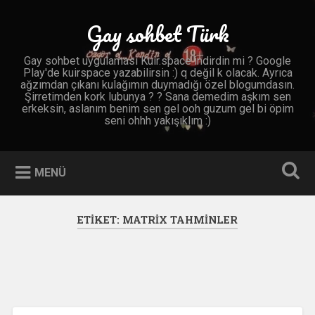
İçeriğe
geç
Gay sohbet Türk
Ara
Gay sohbet uygulaması Kuir.space indirdin mi ? Google
Play'de kuirspace yazabilirsin :) q değil k olacak. Ayrıca
ağzımdan çıkanı kulağımın duymadığı özel blogumdasın.
Şirretimden kork lubunya ? ? Sana demedim aşkım sen
erkeksin, aslanım benim sen gel ooh guzum gel bi öpim
seni ohhh yakışıklım :)
MENÜ
ETIKET:
MATRIX TAHMINLER