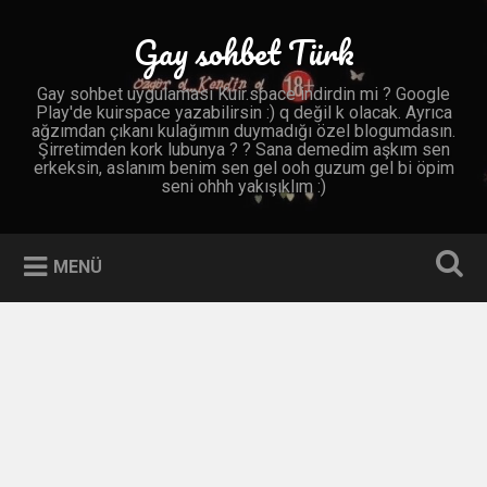
İçeriğe
geç
Gay sohbet Türk
Ara
Gay sohbet uygulaması Kuir.space indirdin mi ? Google
Play'de kuirspace yazabilirsin :) q değil k olacak. Ayrıca
ağzımdan çıkanı kulağımın duymadığı özel blogumdasın.
Şirretimden kork lubunya ? ? Sana demedim aşkım sen
erkeksin, aslanım benim sen gel ooh guzum gel bi öpim
seni ohhh yakışıklım :)
MENÜ