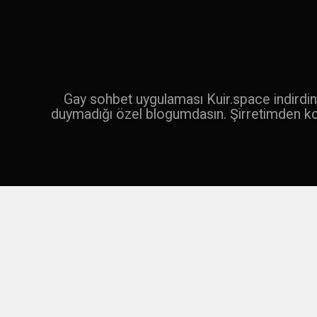
İçeriğe
geç
Ara
Gay sohbet uygulaması Kuir.space indirdin 
duymadığı özel blogumdasın. Şirretimden k