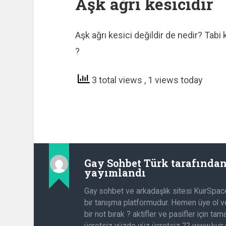
Aşk ağrı kesicidir
Aşk ağrı kesici değildir de nedir? Tab
?
3 total views
, 1 views today
Gay Sohbet Türk
tarafında
yayımlandı
Gay sohbet ve arkadaşlık sitesi KuirSpac
bir tanışma platformudur. Hemen üye ol ve
bir not bırak ? aktifler ve pasifler için t
ücretsiz yüzde yüz ücretsiz ?? www.kuir