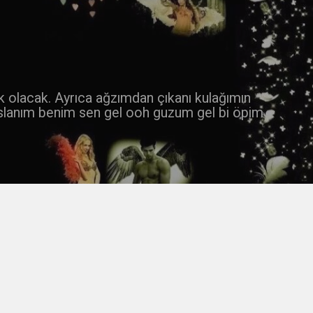
 k olacak. Ayrıca ağzımdan çıkanı kulağımın
slanım benim sen gel ooh guzum gel bi öpim