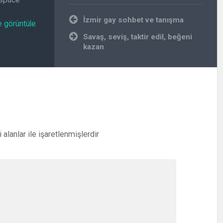
Yazı
İzmir gay sohbet ve tanışma
e görüntüle
gezinmesi
Savaş, seviş, taktir edil, beğeni
kazan
i alanlar
ile işaretlenmişlerdir