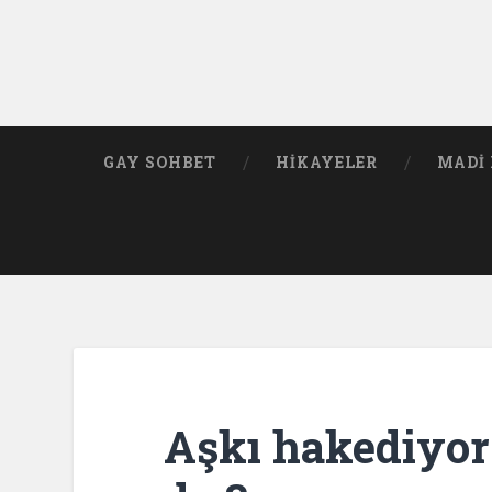
GAY SOHBET
HIKAYELER
MADI 
Aşkı hakediyo