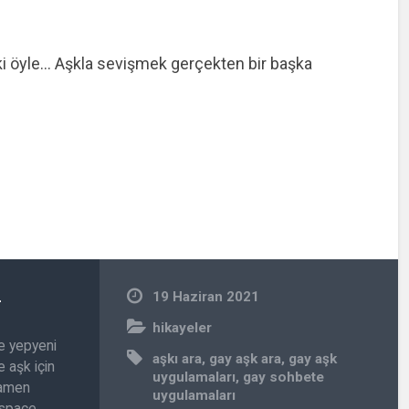
i ki öyle… Aşkla sevişmek gerçekten bir başka
n
19 Haziran 2021
hikayeler
e yepyeni
aşkı ara
,
gay aşk ara
,
gay aşk
 aşk için
uygulamaları
,
gay sohbete
amamen
uygulamaları
.space