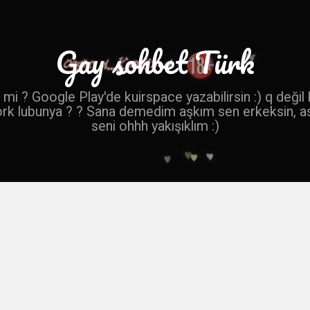
Gay sohbet Türk
mi ? Google Play'de kuirspace yazabilirsin :) q değil
ork lubunya ? ? Sana demedim aşkım sen erkeksin, a
seni ohhh yakışıklım :)