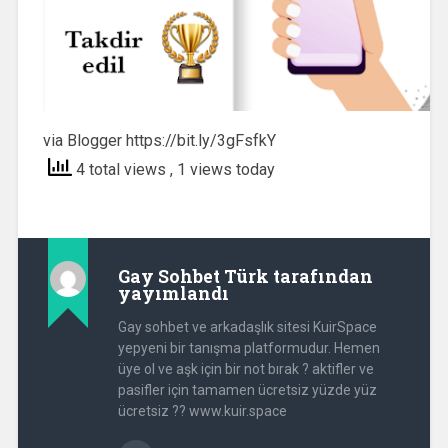
via Blogger https://bit.ly/3gFsfkY
4 total views
, 1 views today
Gay Sohbet Türk
tarafından
yayımlandı
Gay sohbet ve arkadaşlık sitesi KuirSpace
yepyeni bir tanışma platformudur. Hemen
üye ol ve aşk için bir not bırak ? aktifler ve
pasifler için tamamen ücretsiz yüzde yüz
ücretsiz ?? www.kuir.space