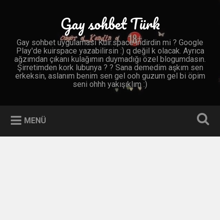
İçeriğe
geç
Gay sohbet Türk
Ara
Gay sohbet uygulaması Kuir.space indirdin mi ? Google
Play'de kuirspace yazabilirsin :) q değil k olacak. Ayrıca
ağzımdan çıkanı kulağımın duymadığı özel blogumdasın.
Şirretimden kork lubunya ? ? Sana demedim aşkım sen
erkeksin, aslanım benim sen gel ooh guzum gel bi öpim
seni ohhh yakışıklım :)
MENÜ