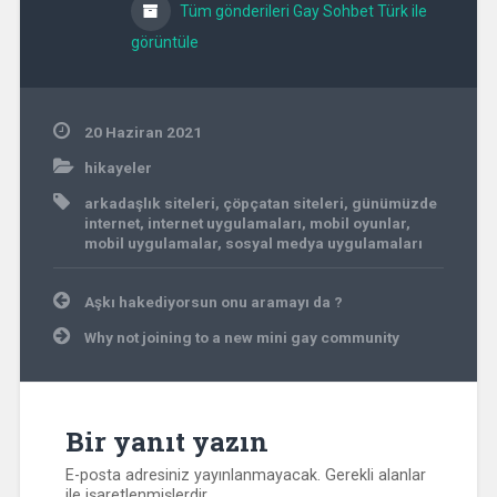
Tüm gönderileri Gay Sohbet Türk ile
görüntüle
20 Haziran 2021
hikayeler
arkadaşlık siteleri
,
çöpçatan siteleri
,
günümüzde
internet
,
internet uygulamaları
,
mobil oyunlar
,
mobil uygulamalar
,
sosyal medya uygulamaları
Yazı
Aşkı hakediyorsun onu aramayı da ?
gezinmesi
Why not joining to a new mini gay community
Bir yanıt yazın
E-posta adresiniz yayınlanmayacak.
Gerekli alanlar
ile işaretlenmişlerdir