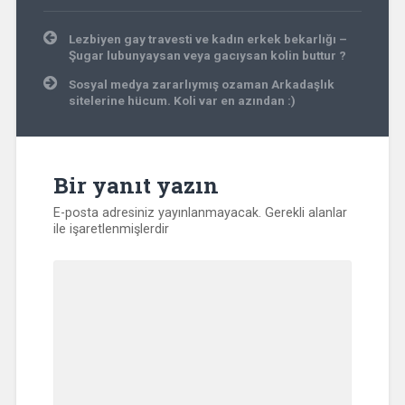
Yazı
Lezbiyen gay travesti ve kadın erkek bekarlığı –
gezinmesi
Şugar lubunyaysan veya gacıysan kolin buttur ?
Sosyal medya zararlıymış ozaman Arkadaşlık
sitelerine hücum. Koli var en azından :)
Bir yanıt yazın
E-posta adresiniz yayınlanmayacak.
Gerekli alanlar
ile işaretlenmişlerdir