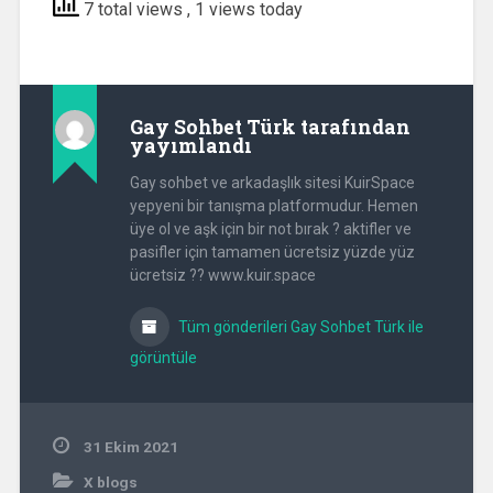
7 total views
, 1 views today
Gay Sohbet Türk
tarafından
yayımlandı
Gay sohbet ve arkadaşlık sitesi KuirSpace
yepyeni bir tanışma platformudur. Hemen
üye ol ve aşk için bir not bırak ? aktifler ve
pasifler için tamamen ücretsiz yüzde yüz
ücretsiz ?? www.kuir.space
Tüm gönderileri Gay Sohbet Türk ile
görüntüle
31 Ekim 2021
X blogs