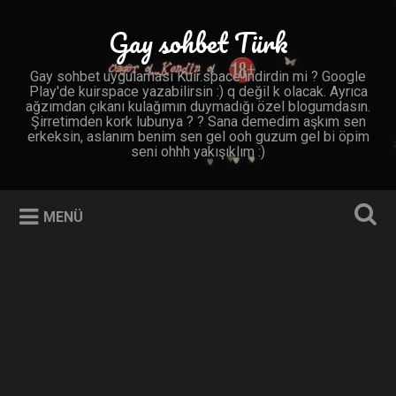
İçeriğe
geç
Gay sohbet Türk
Ara
Gay sohbet uygulaması Kuir.space indirdin mi ? Google
Play'de kuirspace yazabilirsin :) q değil k olacak. Ayrıca
ağzımdan çıkanı kulağımın duymadığı özel blogumdasın.
Şirretimden kork lubunya ? ? Sana demedim aşkım sen
erkeksin, aslanım benim sen gel ooh guzum gel bi öpim
seni ohhh yakışıklım :)
MENÜ