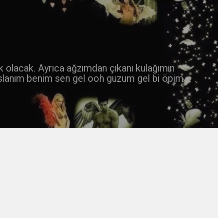
 k olacak. Ayrıca ağzımdan çıkanı kulağımın
slanım benim sen gel ooh guzum gel bi öpim