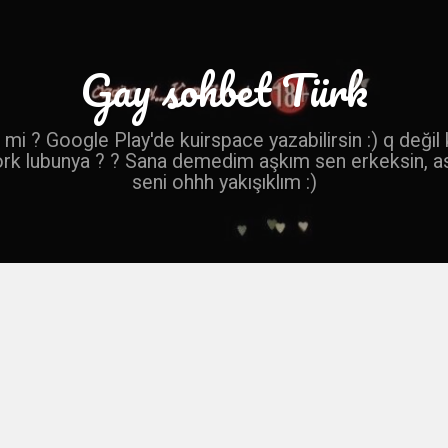
Gay sohbet Türk
mi ? Google Play'de kuirspace yazabilirsin :) q değil
ork lubunya ? ? Sana demedim aşkım sen erkeksin, a
seni ohhh yakışıklım :)