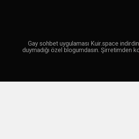
İçeriğe
geç
Ara
Gay sohbet uygulaması Kuir.space indirdin 
duymadığı özel blogumdasın. Şirretimden k