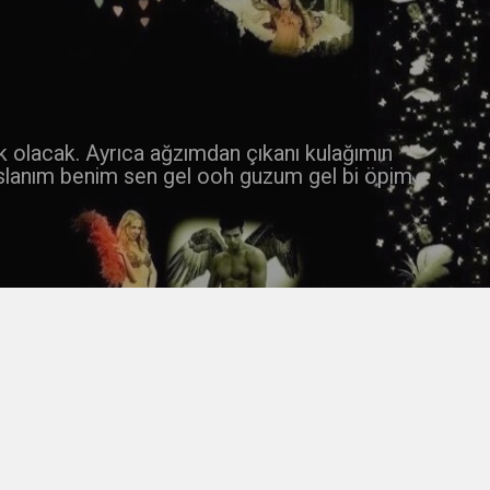
 k olacak. Ayrıca ağzımdan çıkanı kulağımın
slanım benim sen gel ooh guzum gel bi öpim