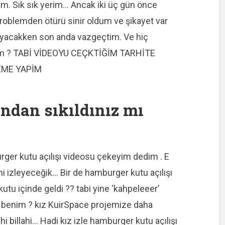
. Sık sık yerim… Ancak iki üç gün önce
problemden ötürü sinir oldum ve şikayet var
rayacakken son anda vazgeçtim. Ve hiç
dim ? TABİ VİDEOYU CEÇKTİĞİM TARHİTE
EME YAPİM
ından sıkıldınız mı
ger kutu açılışı videosu çekeyim dedim . E
mi izleyeceğik… Bir de hamburger kutu açılışı
 kutu içinde geldi ?? tabi yine ‘kahpeleeer’
 benim ? kız KuirSpace projemize daha
hi billahi… Hadi kız izle hamburger kutu açılışı