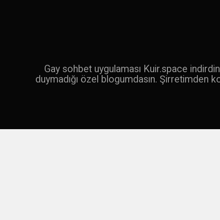
İçeriğe
geç
Ara
Gay sohbet uygulaması Kuir.space indirdin 
duymadığı özel blogumdasın. Şirretimden k