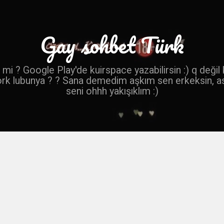
Gay sohbet Türk
mi ? Google Play'de kuirspace yazabilirsin :) q değil
ork lubunya ? ? Sana demedim aşkım sen erkeksin, a
seni ohhh yakışıklım :)