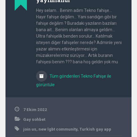
yayımlandı
Hey selam... Benim adım Tekno fahişe...
Hayır fahişe değilim... Yani sandığın gibi bir
fahişe değilim ? Buradaki yazıların bazıları
bana ait... Benim olanları almaya geldim...
Ultra fahişelik benden sorulur... Katılmak
isteyen diğer fahişeler nerede? Adminle yeni
yazar alımını etkinleştirmesi için
müzakerelerimiz sürüyor... Artık buranın
fahişesi benim ??? bana hoş geldin yok mu
Tüm gönderileri Tekno Fahişe ile
görüntüle
7 Ekim 2022
Gay sohbet
join us
,
new lgbt community
,
Turkish gay app