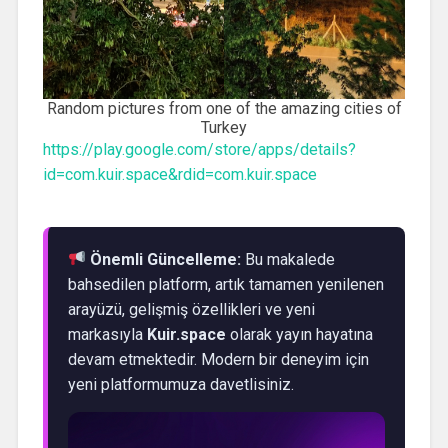
Random pictures from one of the amazing cities of
Turkey
https://play.google.com/store/apps/details?
id=com.kuir.space&rdid=com.kuir.space
Önemli Güncelleme:
Bu makalede
bahsedilen platform, artık tamamen yenilenen
arayüzü, gelişmiş özellikleri ve yeni
markasıyla
Kuir.space
olarak yayın hayatına
devam etmektedir. Modern bir deneyim için
yeni platformumuza davetlisiniz.