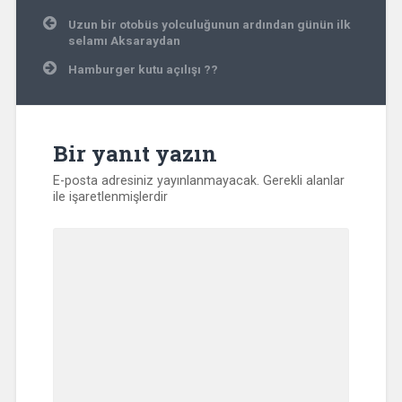
Yazı
Uzun bir otobüs yolculuğunun ardından günün ilk
gezinmesi
selamı Aksaraydan
Hamburger kutu açılışı ??
Bir yanıt yazın
E-posta adresiniz yayınlanmayacak.
Gerekli alanlar
ile işaretlenmişlerdir