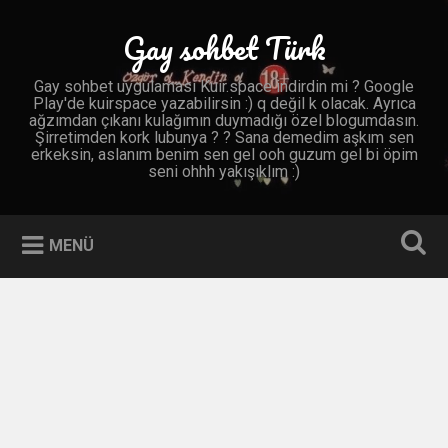
İçeriğe
geç
Gay sohbet Türk
Ara
Gay sohbet uygulaması Kuir.space indirdin mi ? Google
Play'de kuirspace yazabilirsin :) q değil k olacak. Ayrıca
ağzımdan çıkanı kulağımın duymadığı özel blogumdasın.
Şirretimden kork lubunya ? ? Sana demedim aşkım sen
erkeksin, aslanım benim sen gel ooh guzum gel bi öpim
seni ohhh yakışıklım :)
MENÜ