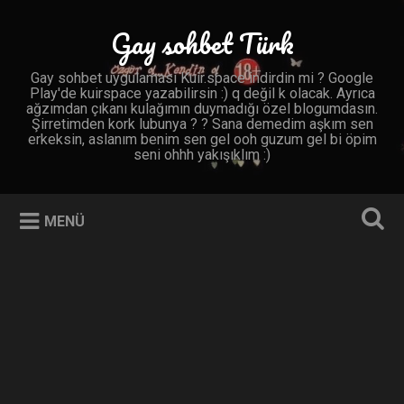
İçeriğe
geç
Gay sohbet Türk
Ara
Gay sohbet uygulaması Kuir.space indirdin mi ? Google
Play'de kuirspace yazabilirsin :) q değil k olacak. Ayrıca
ağzımdan çıkanı kulağımın duymadığı özel blogumdasın.
Şirretimden kork lubunya ? ? Sana demedim aşkım sen
erkeksin, aslanım benim sen gel ooh guzum gel bi öpim
seni ohhh yakışıklım :)
MENÜ