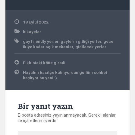
18 Eylül 2022
hikayeler
gay friendly yerler
,
gaylerin gittiği yerler
,
gece
ikiye kadar açık mekanlar
,
gidilecek yerler
Yazı
Fikkiniaki kötte giradi
gezinmesi
Hayatım basitçe katılıyorsun gullüm sohbet
başlıyor bu yani :)
Bir yanıt yazın
E-posta adresiniz yayınlanmayacak.
Gerekli alanlar
ile işaretlenmişlerdir