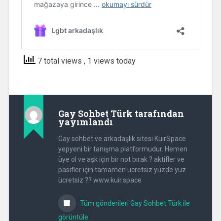
7 total views
, 1 views today
Gay Sohbet Türk
tarafından
yayımlandı
Gay sohbet ve arkadaşlık sitesi KuirSpace
yepyeni bir tanışma platformudur. Hemen
üye ol ve aşk için bir not bırak ? aktifler ve
pasifler için tamamen ücretsiz yüzde yüz
ücretsiz ?? www.kuir.space
Tüm gönderileri Gay Sohbet Türk ile
görüntüle