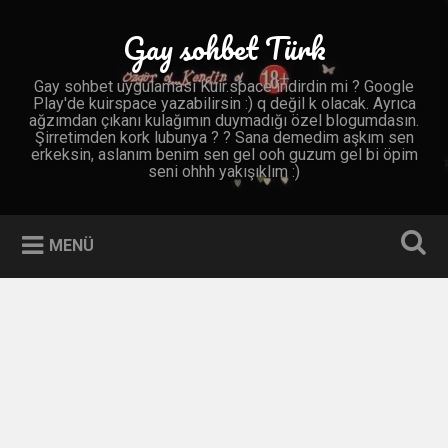
İçeriğe
geç
Gay sohbet Türk
Ara
Gay sohbet uygulaması Kuir.space indirdin mi ? Google
Play'de kuirspace yazabilirsin :) q değil k olacak. Ayrıca
ağzımdan çıkanı kulağımın duymadığı özel blogumdasın.
Şirretimden kork lubunya ? ? Sana demedim aşkım sen
erkeksin, aslanım benim sen gel ooh guzum gel bi öpim
seni ohhh yakışıklım :)
MENÜ