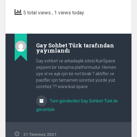
5 total views
, 1 views today
Gay Sohbet Türk
tarafından
yayımlandı
Gay sohbet ve arkadaşlık sitesi KuirSpace
yepyeni bir tanışma platformudur. Hemen
üye ol ve aşk için bir not bırak ? aktifler ve
pasifler için tamamen ücretsiz yüzde yüz
ücretsiz ?? www.kuir.space
Tüm gönderileri Gay Sohbet Türk ile
görüntüle
21 Temmuz 2021