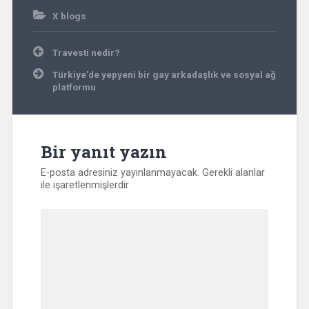
X blogs
Yazı
Travesti nedir?
gezinmesi
Türkiye’de yepyeni bir gay arkadaşlık ve sosyal ağ
platformu
Bir yanıt yazın
E-posta adresiniz yayınlanmayacak.
Gerekli alanlar
ile işaretlenmişlerdir