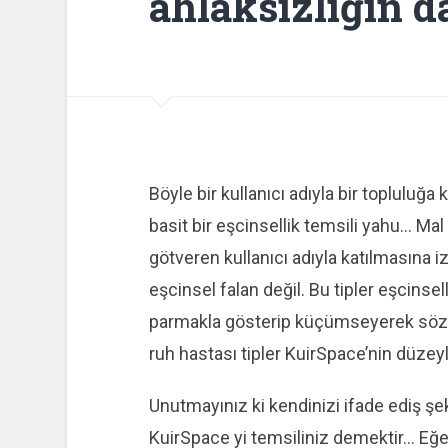
ahlaksızlığın d
Böyle bir kullanıcı adıyla bir topluluğa
basit bir eşcinsellik temsili yahu… Mal
götveren kullanıcı adıyla katılmasına i
eşcinsel falan değil. Bu tipler eşcinsel
parmakla gösterip küçümseyerek sözde 
ruh hastası tipler KuirSpace’nin düzey
Unutmayınız ki kendinizi ifade ediş 
KuirSpace yi temsiliniz demektir… Eğer