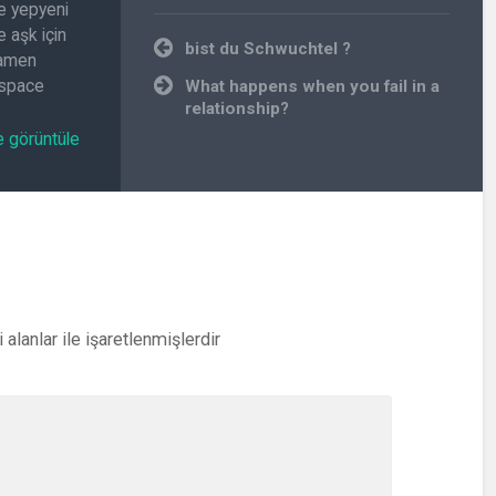
e yepyeni
 aşk için
Yazı
bist du Schwuchtel ?
amamen
gezinmesi
.space
What happens when you fail in a
relationship?
e görüntüle
i alanlar
ile işaretlenmişlerdir