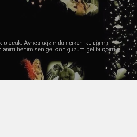
 k olacak. Ayrıca ağzımdan çıkanı kulağımın
slanım benim sen gel ooh guzum gel bi öpim