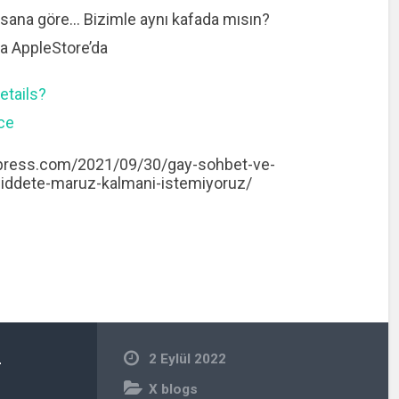
ı sana göre… Bizimle aynı kafada mısın?
a AppleStore’da
etails?
ce
rdpress.com/2021/09/30/gay-sohbet-ve-
siddete-maruz-kalmani-istemiyoruz/
n
2 Eylül 2022
X blogs