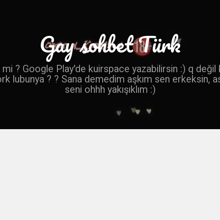
Gay sohbet Türk
mi ? Google Play'de kuirspace yazabilirsin :) q değil
ork lubunya ? ? Sana demedim aşkım sen erkeksin, a
seni ohhh yakışıklım :)