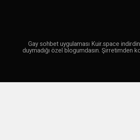
İçeriğe
geç
Ara
Gay sohbet uygulaması Kuir.space indirdin 
duymadığı özel blogumdasın. Şirretimden k