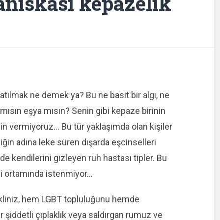
aniskası kepazelik
 katılmak ne demek ya? Bu ne basit bir algı, ne
 mısın eşya mısın? Senin gibi kepaze birinin
zin vermiyoruz… Bu tür yaklaşımda olan kişiler
liğin adına leke süren dışarda eşcinselleri
kendilerini gizleyen ruh hastası tipler. Bu
li ortamında istenmiyor…
şekliniz, hem LGBT topluluğunu hemde
 şiddetli çıplaklık veya saldırgan rumuz ve