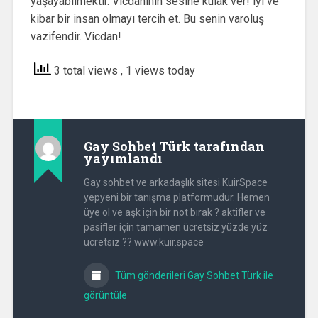
yaşayabilmektir. Vicdanının sesine kulak ver! iyi ve
kibar bir insan olmayı tercih et. Bu senin varoluş
vazifendir. Vicdan!
3 total views
, 1 views today
Gay Sohbet Türk
tarafından
yayımlandı
Gay sohbet ve arkadaşlık sitesi KuirSpace
yepyeni bir tanışma platformudur. Hemen
üye ol ve aşk için bir not bırak ? aktifler ve
pasifler için tamamen ücretsiz yüzde yüz
ücretsiz ?? www.kuir.space
Tüm gönderileri Gay Sohbet Türk ile
görüntüle