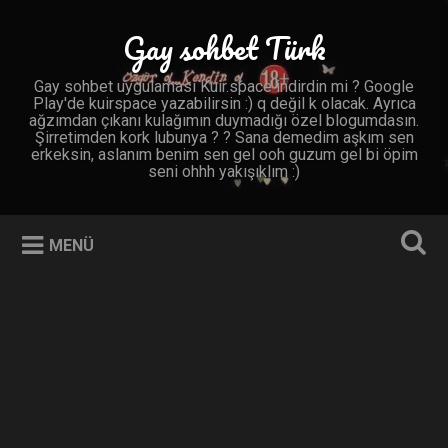
İçeriğe
geç
Gay sohbet Türk
Ara
Gay sohbet uygulaması Kuir.space indirdin mi ? Google
Play'de kuirspace yazabilirsin :) q değil k olacak. Ayrıca
ağzımdan çıkanı kulağımın duymadığı özel blogumdasın.
Şirretimden kork lubunya ? ? Sana demedim aşkım sen
erkeksin, aslanım benim sen gel ooh guzum gel bi öpim
seni ohhh yakışıklım :)
MENÜ