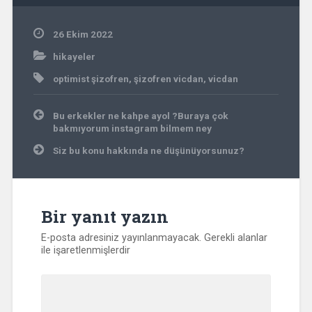
26 Ekim 2022
hikayeler
optimist şizofren
,
şizofren vicdan
,
vicdan
Yazı
Bu erkekler ne kahpe ayol ?Buraya çok
gezinmesi
bakmıyorum instagram bilmem ney
Siz bu konu hakkında ne düşünüyorsunuz?
Bir yanıt yazın
E-posta adresiniz yayınlanmayacak.
Gerekli alanlar
ile işaretlenmişlerdir