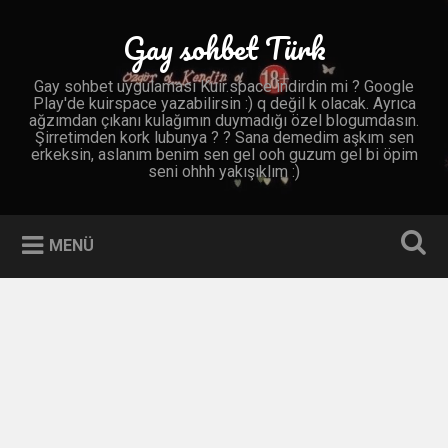
İçeriğe
geç
Gay sohbet Türk
Ara
Gay sohbet uygulaması Kuir.space indirdin mi ? Google
Play'de kuirspace yazabilirsin :) q değil k olacak. Ayrıca
ağzımdan çıkanı kulağımın duymadığı özel blogumdasın.
Şirretimden kork lubunya ? ? Sana demedim aşkım sen
erkeksin, aslanım benim sen gel ooh guzum gel bi öpim
seni ohhh yakışıklım :)
MENÜ