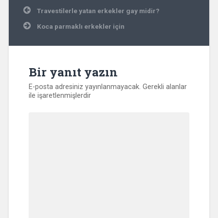
Yazı
Travestilerle yatan erkekler gay midir?
gezinmesi
Koca parmaklı erkekler için
Bir yanıt yazın
E-posta adresiniz yayınlanmayacak.
Gerekli alanlar
ile işaretlenmişlerdir