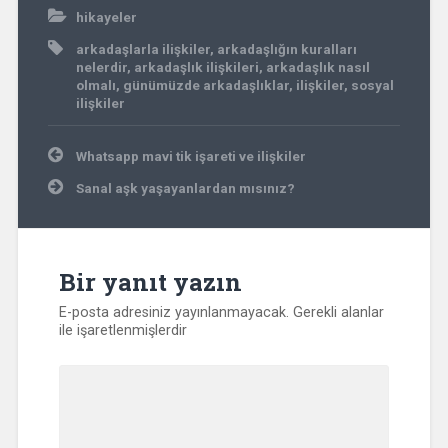
hikayeler
arkadaşlarla ilişkiler
,
arkadaşlığın kuralları
nelerdir
,
arkadaşlık ilişkileri
,
arkadaşlık nasıl
olmalı
,
günümüzde arkadaşlıklar
,
ilişkiler
,
sosyal
ilişkiler
Yazı
Whatsapp mavi tik işareti ve ilişkiler
gezinmesi
Sanal aşk yaşayanlardan mısınız?
Bir yanıt yazın
E-posta adresiniz yayınlanmayacak.
Gerekli alanlar
ile işaretlenmişlerdir