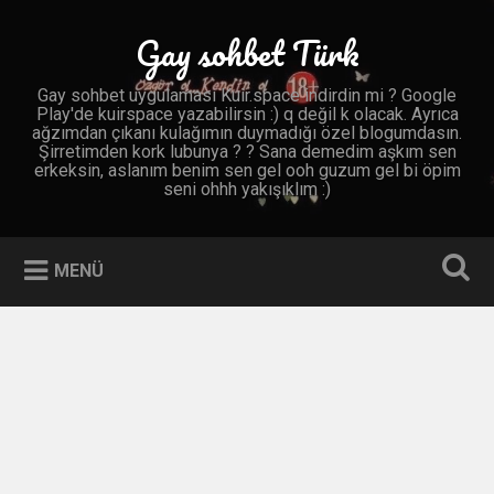
İçeriğe
geç
Gay sohbet Türk
Ara
Gay sohbet uygulaması Kuir.space indirdin mi ? Google
Play'de kuirspace yazabilirsin :) q değil k olacak. Ayrıca
ağzımdan çıkanı kulağımın duymadığı özel blogumdasın.
Şirretimden kork lubunya ? ? Sana demedim aşkım sen
erkeksin, aslanım benim sen gel ooh guzum gel bi öpim
seni ohhh yakışıklım :)
MENÜ