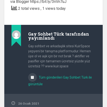
via Blogger https://bit.ly/3nVn7uJ
2 total views
, 1 views today
Gay Sohbet Türk
tarafından
yayımlandı
Gay sohbet ve arkadaşlık sitesi KuirSpace
yepyeni bir tanışma platformudur. Hemen
üye ol ve aşk için bir not bırak ? aktifler ve
pasifler için tamamen ücretsiz yüzde yüz
ücretsiz ?? www.kuir.space
Tüm gönderileri Gay Sohbet Türk ile
görüntüle
26 Ocak 2021