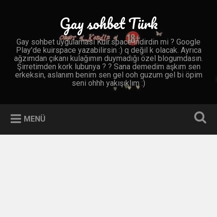
İçeriğe
geç
Gay sohbet Türk
Ara
Gay sohbet uygulaması Kuir.space indirdin mi ? Google
Play'de kuirspace yazabilirsin :) q değil k olacak. Ayrıca
ağzımdan çıkanı kulağımın duymadığı özel blogumdasın.
Şirretimden kork lubunya ? ? Sana demedim aşkım sen
erkeksin, aslanım benim sen gel ooh guzum gel bi öpim
seni ohhh yakışıklım :)
MENÜ