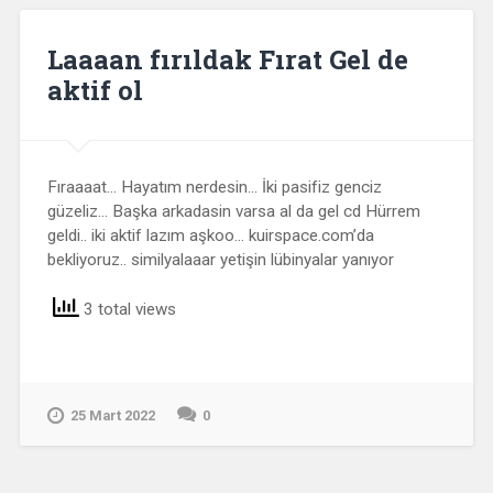
Laaaan fırıldak Fırat Gel de
aktif ol
Fıraaaat… Hayatım nerdesin… İki pasifiz genciz
güzeliz… Başka arkadasin varsa al da gel cd Hürrem
geldi.. iki aktif lazım aşkoo… kuirspace.com’da
bekliyoruz.. similyalaaar yetişin lübinyalar yanıyor
3 total views
25 Mart 2022
0