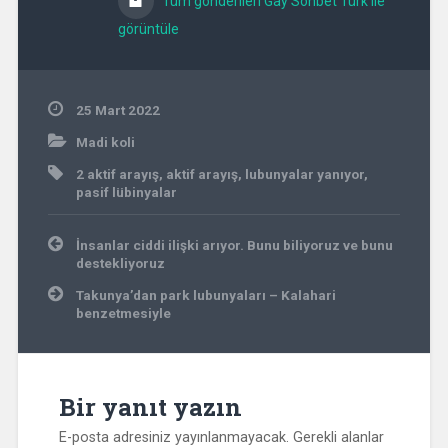
Tüm gönderileri Gay Sohbet Türk ile
görüntüle
25 Mart 2022
Madi koli
2 aktif arayış
,
aktif arayış
,
lubunyalar yanıyor
,
pasif lübinyalar
Yazı
İnsanlar ciddi ilişki arıyor. Bunu biliyoruz ve bunu
gezinmesi
destekliyoruz
Takunya’dan park lubunyaları – Kalahari
benzetmesiyle
Bir yanıt yazın
E-posta adresiniz yayınlanmayacak.
Gerekli alanlar