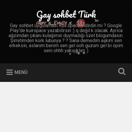
İçeriğe
geç
Gay sohbet Türk
Ara
Gay sohbet uygulaması Kuir.space indirdin mi ? Google
Play'de kuirspace yazabilirsin :) q değil k olacak. Ayrıca
ağzımdan çıkanı kulağımın duymadığı özel blogumdasın.
Şirretimden kork lubunya ? ? Sana demedim aşkım sen
erkeksin, aslanım benim sen gel ooh guzum gel bi öpim
seni ohhh yakışıklım :)
MENÜ