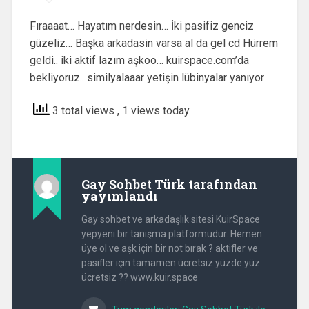
Fıraaaat… Hayatım nerdesin… İki pasifiz genciz
güzeliz… Başka arkadasin varsa al da gel cd Hürrem
geldi.. iki aktif lazım aşkoo… kuirspace.com’da
bekliyoruz.. similyalaaar yetişin lübinyalar yanıyor
3 total views
, 1 views today
Gay Sohbet Türk
tarafından
yayımlandı
Gay sohbet ve arkadaşlık sitesi KuirSpace
yepyeni bir tanışma platformudur. Hemen
üye ol ve aşk için bir not bırak ? aktifler ve
pasifler için tamamen ücretsiz yüzde yüz
ücretsiz ?? www.kuir.space