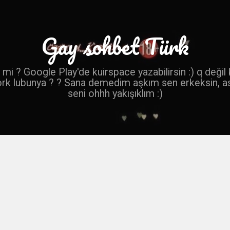
Gay sohbet Türk
mi ? Google Play'de kuirspace yazabilirsin :) q değil
ork lubunya ? ? Sana demedim aşkım sen erkeksin, a
seni ohhh yakışıklım :)