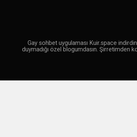
İçeriğe
geç
Ara
Gay sohbet uygulaması Kuir.space indirdin 
duymadığı özel blogumdasın. Şirretimden k