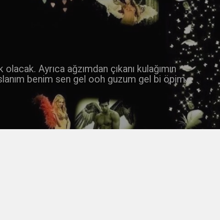
 k olacak. Ayrıca ağzımdan çıkanı kulağımın
slanım benim sen gel ooh guzum gel bi öpim