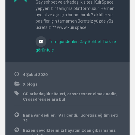
Gay sohbet ve arkadaşlık sitesi KuirSpace
yepyeni bir tanışma platformudur. Hemen
üye ol ve aşk için bir not bırak ? aktifler ve
pasifler için tamamen ücretsiz yüzde yüz
ücretsiz ?? www.kuir.space
Tüm gönderileri Gay Sohbet Türk ile
görüntüle
4 Şubat 2020
X blogs
CD arkadaşlık siteleri
,
crosdresser olmak nedir
,
Crossdresser ara bul
Yazı
Bana var dediler… Var dendi.. ücretsiz eğitim seti
gezinmesi
??
Bazen sevdiklerimizi hayatımızdan çıkarmamız