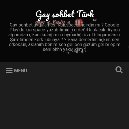
İçeriğe
geç
Gay sohbet Türk
Ara
Gay sohbet uygulaması Kuir.space indirdin mi ? Google
Play'de kuirspace yazabilirsin :) q değil k olacak. Ayrıca
ağzımdan çıkanı kulağımın duymadığı özel blogumdasın.
Şirretimden kork lubunya ? ? Sana demedim aşkım sen
erkeksin, aslanım benim sen gel ooh guzum gel bi öpim
seni ohhh yakışıklım :)
MENÜ