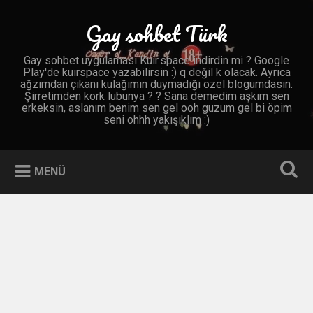
İçeriğe
geç
Gay sohbet Türk
Ara
Gay sohbet uygulaması Kuir.space indirdin mi ? Google
Play'de kuirspace yazabilirsin :) q değil k olacak. Ayrıca
ağzımdan çıkanı kulağımın duymadığı özel blogumdasın.
Şirretimden kork lubunya ? ? Sana demedim aşkım sen
erkeksin, aslanım benim sen gel ooh guzum gel bi öpim
seni ohhh yakışıklım :)
MENÜ