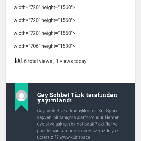
width=”720″ height=”1560″>
width=”720″ height=”1560″>
width=”720″ height=”1560″>
width=”706″ height=”1530″>
6 total views
, 1 views today
Gay Sohbet Türk
tarafından
yayımlandı
Gay sohbet ve arkadaşlık sitesi KuirSpace
yepyeni bir tanışma platformudur. Hemen
üye ol ve aşk için bir not bırak ? aktifler ve
pasifler için tamamen ücretsiz yüzde yüz
ücretsiz ?? www.kuir.space