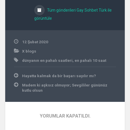
Tüm gönderileri Gay Sohbet Türk ile
görüntüle
12 Şubat 2020
X blogs
dünyanın en pahalı saatleri
,
en pahalı 10 saat
Yazı
Hayatta kalmak da bir başarı sayılır mı?
gezinmesi
Madem ki aşksız olmuyor; Sevgililer gününüz
kutlu olsun
YORUMLAR KAPATILDI.