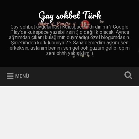
İçeriğe
geç
Gay sohbet Türk
Ara
Gay sohbet uygulaması Kuir.space indirdin mi ? Google
Play'de kuirspace yazabilirsin :) q değil k olacak. Ayrıca
ağzımdan çıkanı kulağımın duymadığı özel blogumdasın.
Şirretimden kork lubunya ? ? Sana demedim aşkım sen
erkeksin, aslanım benim sen gel ooh guzum gel bi öpim
seni ohhh yakışıklım :)
MENÜ