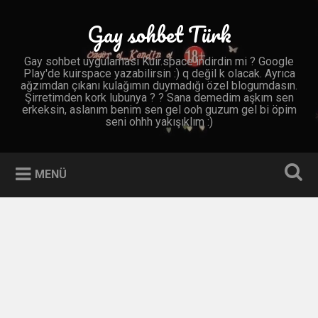
İçeriğe
geç
Gay sohbet Türk
Ara
Gay sohbet uygulaması Kuir.space indirdin mi ? Google
Play'de kuirspace yazabilirsin :) q değil k olacak. Ayrıca
ağzımdan çıkanı kulağımın duymadığı özel blogumdasın.
Şirretimden kork lubunya ? ? Sana demedim aşkım sen
erkeksin, aslanım benim sen gel ooh guzum gel bi öpim
seni ohhh yakışıklım :)
MENÜ