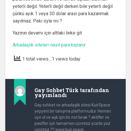
yeterli değil. Yeterli değil derken bile yeterli değil.
çünkü ayık 1 veya 30 dolar arası para kazanmak
sayılmaz. Peki öyle mi ?
Yazının devamı için alttaki linke git
Arkadaşlık siteleri nasıl para kazanır
1 total views
, 1 views today
Gay Sohbet Türk
tarafından
yayımlandı
Gay sohbet ve arkadaşlık sitesi KuirSpace
yepyeni bir tanışma platformudur. Hemen
üye ol ve aşk için bir not bırak ? aktifler ve
pasifler için tamamen ücretsiz yüzde yüz
ücretsiz ?? www.kuir.space