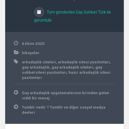
Tüm gönderileri Gay Sohbet Türk ile
görüntüle
6 Ekim 2020
hikayeler
arkadaşlık siteleri
,
arkadaşlık sitesi yazılımları
,
gay arkadaşlık
,
gay arkadaşlık siteleri
,
gay
sohbet sitesi yazılımları
,
hazır arkadaşlık sitesi
yazılımları
Yazı
Gay arkadaşlık uygulamalarının birinden gelen
gezinmesi
ciddi bir mesaj
Tumblr nedir ? Tumblr ve diğer sosyal medya
devleri