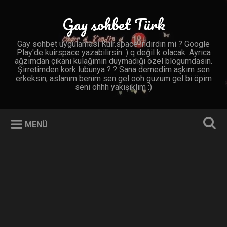
İçeriğe
geç
Gay sohbet Türk
Ara
Gay sohbet uygulaması Kuir.space indirdin mi ? Google
Play'de kuirspace yazabilirsin :) q değil k olacak. Ayrıca
ağzımdan çıkanı kulağımın duymadığı özel blogumdasın.
Şirretimden kork lubunya ? ? Sana demedim aşkım sen
erkeksin, aslanım benim sen gel ooh guzum gel bi öpim
seni ohhh yakışıklım :)
MENÜ